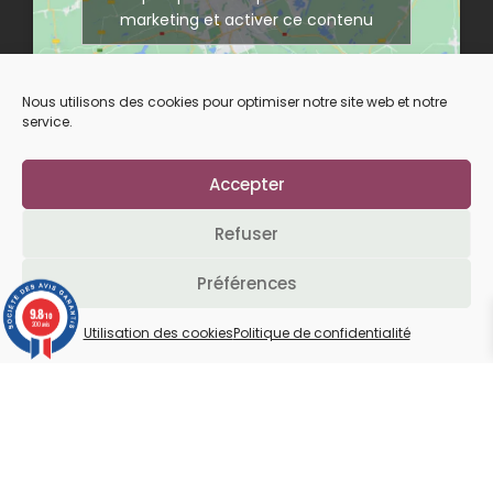
marketing et activer ce contenu
Nous utilisons des cookies pour optimiser notre site web et notre
service.
Accepter
Suivez-nous sur nos réseaux
Refuser
Préférences
L’abus d’alcool est dangereux pour la santé.
9.8
/10
À consommer avec modération.
200 avis
Utilisation des cookies
Politique de confidentialité
© 2026
Création CESTI Agency
|
Politique de confidentialité
|
Conditions de vente