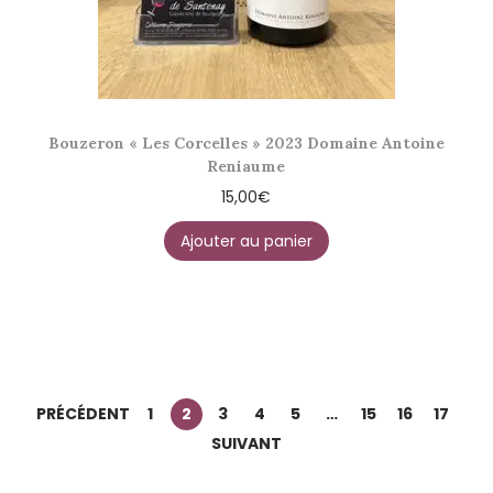
Bouzeron « Les Corcelles » 2023 Domaine Antoine
Reniaume
15,00
€
Ajouter au panier
PRÉCÉDENT
1
2
3
4
5
…
15
16
17
SUIVANT