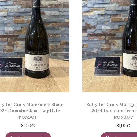
ly 1er Cru « Molesme » Blanc
Rully 1er Cru « Montpal
024 Domaine Jean-Baptiste
2024 Domaine Jean-
PONSOT
PONSOT
31,00
€
31,00
€