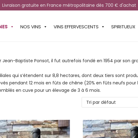
Livraison gratuite en France métropolitaine dès 700 € d'achat
NES
NOS VINS
VINS EFFERVESCENTS
SPIRITUEUX
r Jean-Baptiste Ponsot, il fut autrefois fondé en 1954 par son g
liales qui s’étendent sur 8,8 hectares, dont deux tiers sont produ
élevés pendant 12 mois en fûts de chêne (20% en fûts neufs pour 
ssemblés en cuve pour un élevage de 3 à 6 mois.