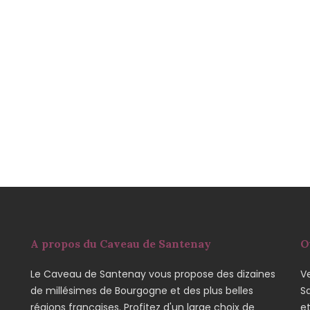
A propos du Caveau de Santenay
O
Le Caveau de Santenay vous propose des dizaines
Ve
de millésimes de Bourgogne et des plus belles
S
régions françaises. Profitez d'un large choix de
e