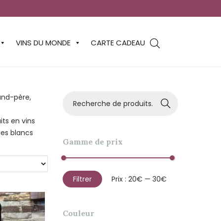
VINS DU MONDE
CARTE CADEAU
rand-père,
Recher
che
its en vins
les blancs
Gamme de prix
Filtrer
Prix :
20€
—
30€
Couleur