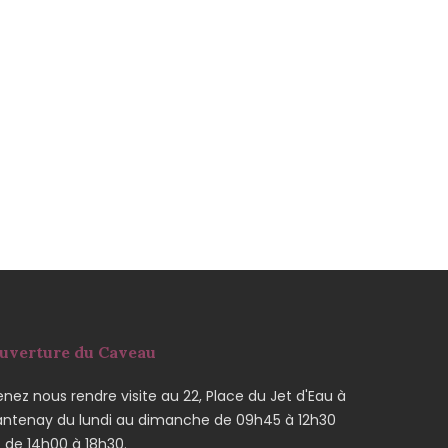
uverture du Caveau
nez nous rendre visite au 22, Place du Jet d'Eau à
antenay du lundi au dimanche de 09h45 à 12h30
t de 14h00 à 18h30.