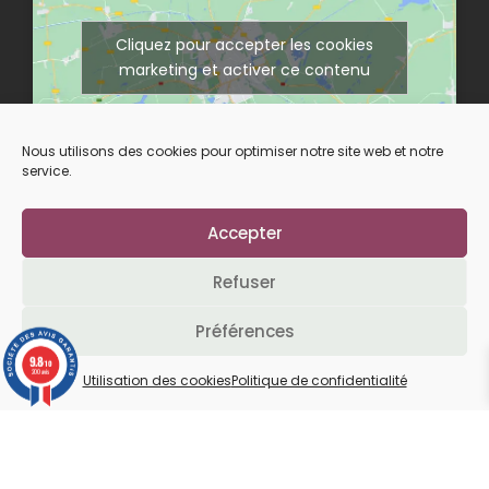
Cliquez pour accepter les cookies
marketing et activer ce contenu
Nous utilisons des cookies pour optimiser notre site web et notre
service.
Accepter
Suivez-nous sur nos réseaux
Refuser
Préférences
L’abus d’alcool est dangereux pour la santé.
9.8
/10
À consommer avec modération.
200 avis
Utilisation des cookies
Politique de confidentialité