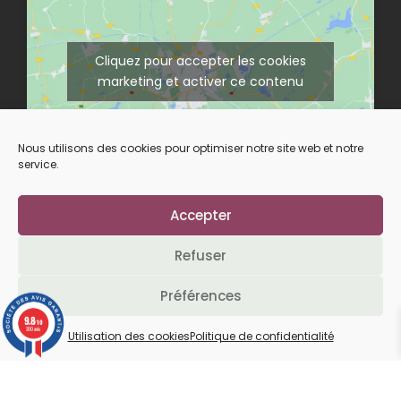
Cliquez pour accepter les cookies
marketing et activer ce contenu
Nous utilisons des cookies pour optimiser notre site web et notre
service.
Accepter
Suivez-nous sur nos réseaux
Refuser
Préférences
L’abus d’alcool est dangereux pour la santé.
9.8
/10
À consommer avec modération.
200 avis
Utilisation des cookies
Politique de confidentialité