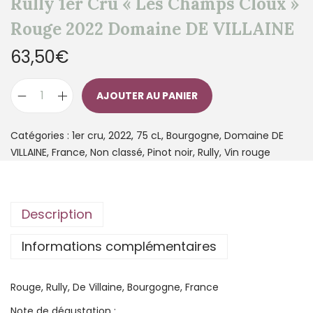
Rully 1er Cru « Les Champs Cloux »
Rouge 2022 Domaine DE VILLAINE
63,50
€
AJOUTER AU PANIER
Catégories :
1er cru
,
2022
,
75 cL
,
Bourgogne
,
Domaine DE
VILLAINE
,
France
,
Non classé
,
Pinot noir
,
Rully
,
Vin rouge
Description
Informations complémentaires
Rouge, Rully, De Villaine, Bourgogne, France
Note de dégustation :