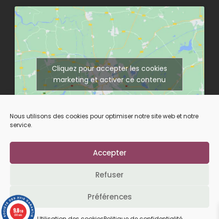
Cliquez pour accepter les cookies
marketing et activer ce contenu
Nous utilisons des cookies pour optimiser notre site web et notre
service.
Accepter
Suivez-nous sur nos réseaux
Refuser
Préférences
L’abus d’alcool est dangereux pour la santé.
9.8
/10
À consommer avec modération.
200 avis
Utilisation des cookies
Politique de confidentialité