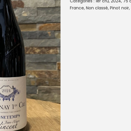
Catégories :
1er cru
,
2024
,
75 
France
,
Non classé
,
Pinot noir
,