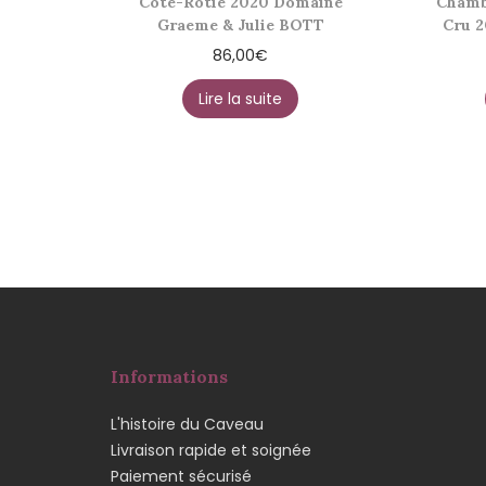
Côte-Rôtie 2020 Domaine
Chamb
Graeme & Julie BOTT
Cru 
86,00
€
Lire la suite
Informations
L'histoire du Caveau
Livraison rapide et soignée
Paiement sécurisé