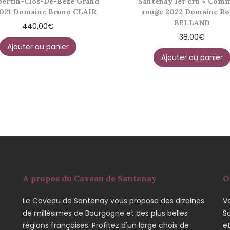
ertin-Clos-De-Bèze Grand
Santenay 1er cru « Comm
2021 Domaine Bruno CLAIR
rouge 2022 Domaine Ro
BELLAND
440,00
€
38,00
€
Ajouter au panier
Ajouter au panier
A propos du Caveau de Santenay
O
Le Caveau de Santenay vous propose des dizaines
Ve
de millésimes de Bourgogne et des plus belles
S
régions françaises. Profitez d'un large choix de
e