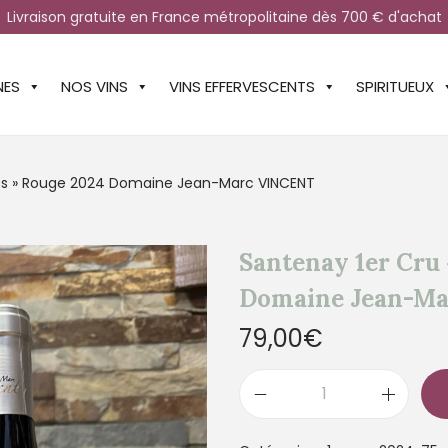
Livraison gratuite en France métropolitaine dès 700 € d'achat
NES
NOS VINS
VINS EFFERVESCENTS
SPIRITUEUX
ps » Rouge 2024 Domaine Jean-Marc VINCENT
Santenay 1er Cru
Domaine Jean-M
79,00
€