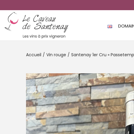
DOMAI
Accueil
/
Vin rouge
/
Santenay 1er Cru « Passetem