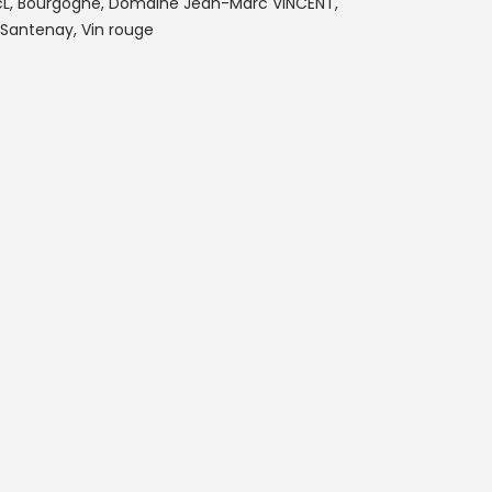
cL
,
Bourgogne
,
Domaine Jean-Marc VINCENT
,
Santenay
,
Vin rouge