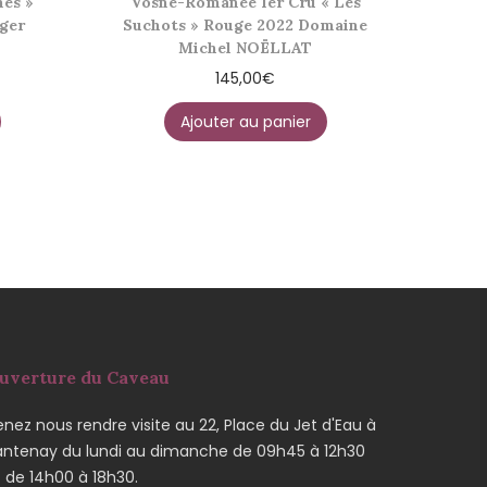
es »
Vosne-Romanée 1er Cru « Les
ger
Suchots » Rouge 2022 Domaine
Michel NOËLLAT
145,00
€
Ajouter au panier
uverture du Caveau
nez nous rendre visite au 22, Place du Jet d'Eau à
antenay du lundi au dimanche de 09h45 à 12h30
t de 14h00 à 18h30.