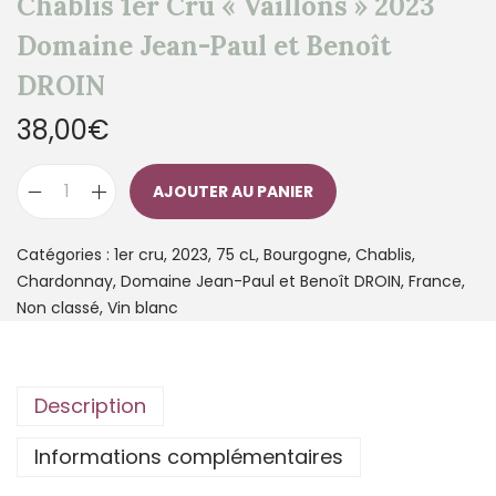
Chablis 1er Cru « Vaillons » 2023
Domaine Jean-Paul et Benoît
DROIN
38,00
€
AJOUTER AU PANIER
Catégories :
1er cru
,
2023
,
75 cL
,
Bourgogne
,
Chablis
,
Chardonnay
,
Domaine Jean-Paul et Benoît DROIN
,
France
,
Non classé
,
Vin blanc
Description
Informations complémentaires