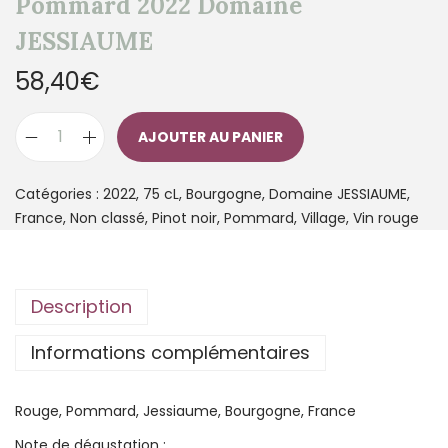
Pommard 2022 Domaine
JESSIAUME
58,40
€
AJOUTER AU PANIER
Catégories :
2022
,
75 cL
,
Bourgogne
,
Domaine JESSIAUME
,
France
,
Non classé
,
Pinot noir
,
Pommard
,
Village
,
Vin rouge
Description
Informations complémentaires
Rouge, Pommard, Jessiaume, Bourgogne, France
Note de dégustation :