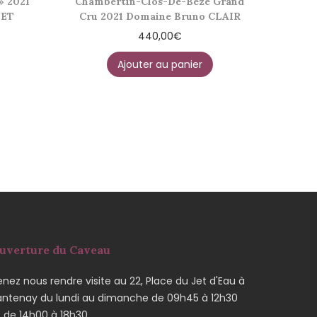
» 2021
Chambertin-Clos-De-Bèze Grand
IET
Cru 2021 Domaine Bruno CLAIR
440,00
€
Ajouter au panier
uverture du Caveau
nez nous rendre visite au 22, Place du Jet d'Eau à
antenay du lundi au dimanche de 09h45 à 12h30
t de 14h00 à 18h30.