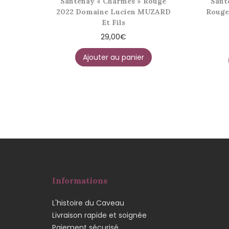
Santenay « Charmes » Rouge
Sant
2022 Domaine Lucien MUZARD
Rouge
Et Fils
29,00
€
Ajouter au panier
Informations
L'histoire du Caveau
Livraison rapide et soignée
Paiement sécurisé