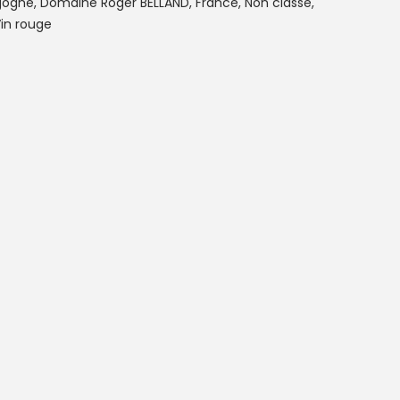
gogne
,
Domaine Roger BELLAND
,
France
,
Non classé
,
in rouge