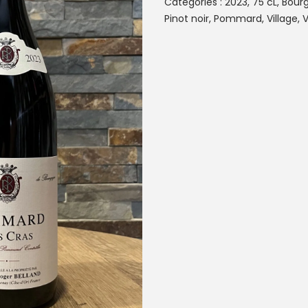
Catégories :
2023
,
75 cL
,
Bour
Pinot noir
,
Pommard
,
Village
,
V