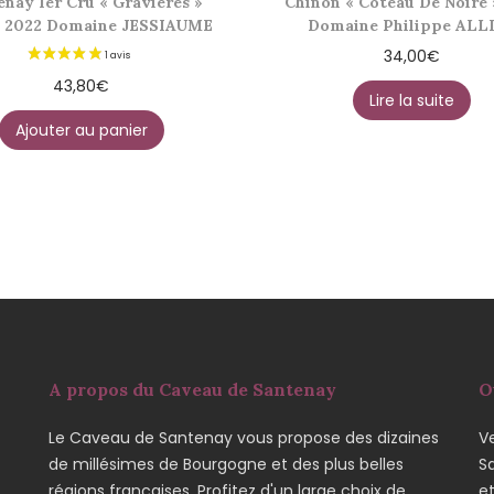
enay 1er Cru « Gravières »
Chinon « Coteau De Noiré 
 2022 Domaine JESSIAUME
Domaine Philippe ALL
34,00
€
43,80
€
Lire la suite
Ajouter au panier
A propos du Caveau de Santenay
O
Le Caveau de Santenay vous propose des dizaines
Ve
de millésimes de Bourgogne et des plus belles
S
régions françaises. Profitez d'un large choix de
e