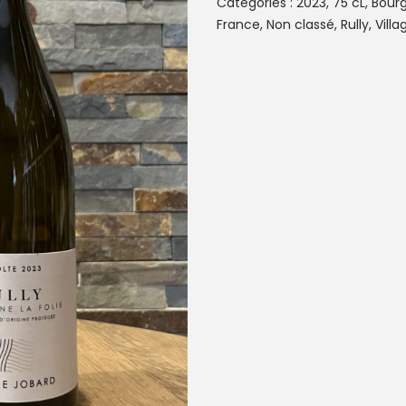
Catégories :
2023
,
75 cL
,
Bour
France
,
Non classé
,
Rully
,
Villa