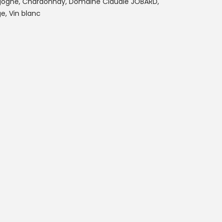
gogne
,
Chardonnay
,
Domaine Claudie JOBARD
,
ge
,
Vin blanc