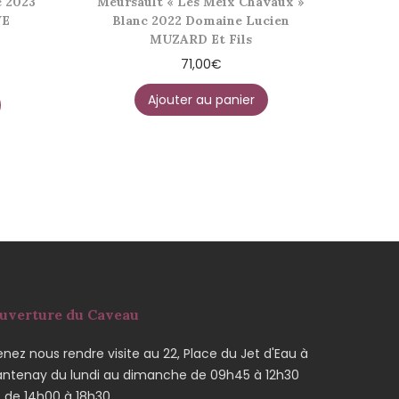
c 2023
Meursault « Les Meix Chavaux »
VE
Blanc 2022 Domaine Lucien
MUZARD Et Fils
71,00
€
Ajouter au panier
uverture du Caveau
nez nous rendre visite au 22, Place du Jet d'Eau à
antenay du lundi au dimanche de 09h45 à 12h30
t de 14h00 à 18h30.