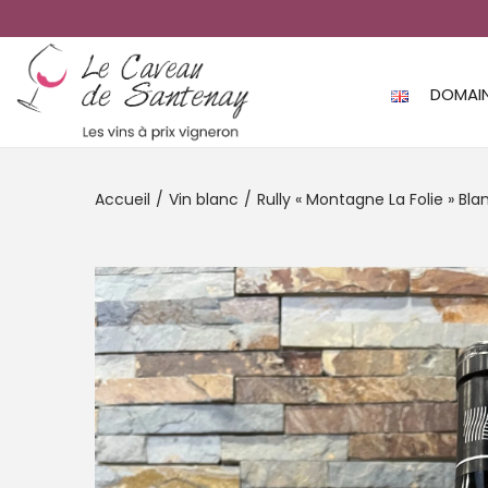
DOMAI
Accueil
/
Vin blanc
/
Rully « Montagne La Folie » B