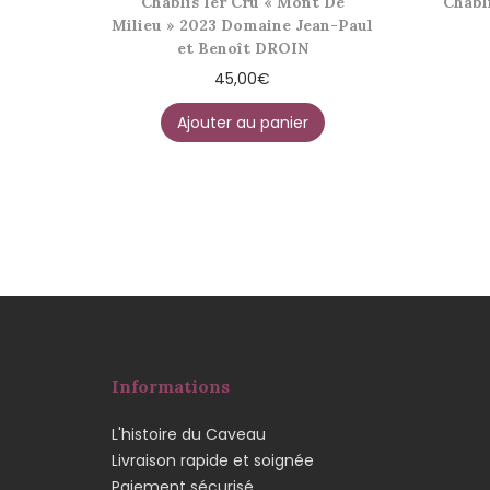
Chablis 1er Cru « Mont De
Chabl
Milieu » 2023 Domaine Jean-Paul
et Benoît DROIN
45,00
€
Ajouter au panier
Informations
L'histoire du Caveau
Livraison rapide et soignée
Paiement sécurisé