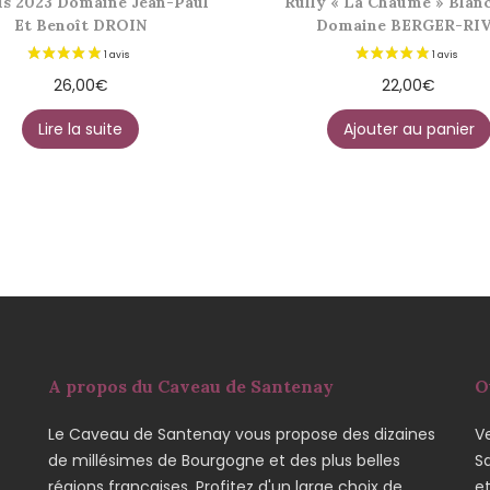
is 2023 Domaine Jean-Paul
Rully « La Chaume » Blan
Et Benoît DROIN
Domaine BERGER-RI
26,00
€
22,00
€
Lire la suite
Ajouter au panier
A propos du Caveau de Santenay
O
Le Caveau de Santenay vous propose des dizaines
Ve
de millésimes de Bourgogne et des plus belles
S
régions françaises. Profitez d'un large choix de
e