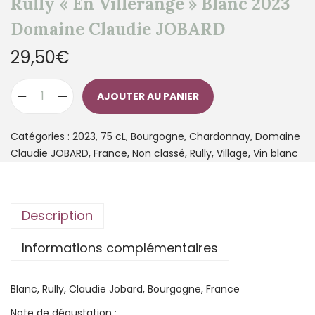
Rully « En Villerange » Blanc 2023
Domaine Claudie JOBARD
29,50
€
AJOUTER AU PANIER
Catégories :
2023
,
75 cL
,
Bourgogne
,
Chardonnay
,
Domaine
Claudie JOBARD
,
France
,
Non classé
,
Rully
,
Village
,
Vin blanc
Description
Informations complémentaires
Blanc, Rully, Claudie Jobard, Bourgogne, France
Note de dégustation :